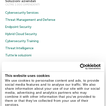
Soluzioni aziendali
OLTRE 1.000 DIPENDENTI
Cybersecurity Services
Threat Management and Defense
Endpoint Security
Hybrid Cloud Security
Cybersecurity Training
Threat Intelligence
Tutte le soluzioni
© 2026 AO Kaspersky Lab. Tutti i diritti riservati.
Informativa sulla privacy
Policy anticorruzione
Contratto di licenza B2C
Contratto di licenza B2B
This website uses cookies
Cookies
We use cookies to personalise content and ads, to provide
social media features and to analyse our traffic. We also
share information about your use of our site with our social
Contatti
Chi siamo
Partner
Blog
Centro risorse
Comunicati stampa
media, advertising and analytics partners who may
combine it with other information that you’ve provided to
them or that they’ve collected from your use of their
Securelist
Eugene Personal Blog
Encyclopedia
services.