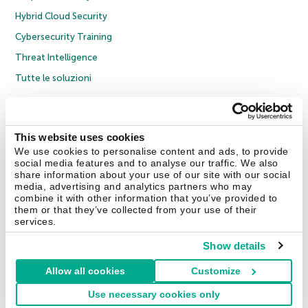
Hybrid Cloud Security
Cybersecurity Training
Threat Intelligence
Tutte le soluzioni
© 2026 AO Kaspersky Lab. Tutti i diritti riservati.
Informativa sulla privacy
Policy anticorruzione
Contratto di licenza B2C
Contratto di licenza B2B
This website uses cookies
Cookies
We use cookies to personalise content and ads, to provide
social media features and to analyse our traffic. We also
share information about your use of our site with our social
Contatti
Chi siamo
Partner
Blog
Centro risorse
Comunicati stampa
media, advertising and analytics partners who may
combine it with other information that you’ve provided to
them or that they’ve collected from your use of their
Securelist
Eugene Personal Blog
Encyclopedia
services.
Show details
Allow all cookies
Customize
Italia & Svizzera
Use necessary cookies only