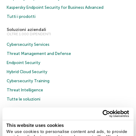
Kaspersky Endpoint Security for Business Advanced
Tutti i prodotti
Soluzioni aziendali
OLTRE 1.000 DIPENDENTI
Cybersecurity Services
Threat Management and Defense
Endpoint Security
Hybrid Cloud Security
Cybersecurity Training
Threat Intelligence
Tutte le soluzioni
© 2026 AO Kaspersky Lab. Tutti i diritti riservati.
Informativa sulla privacy
Policy anticorruzione
Contratto di licenza B2C
Contratto di licenza B2B
This website uses cookies
Cookies
We use cookies to personalise content and ads, to provide