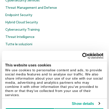
Cybersecurity Services
Threat Management and Defense
Endpoint Security
Hybrid Cloud Security
Cybersecurity Training
Threat Intelligence
Tutte le soluzioni
© 2026 AO Kaspersky Lab. Tutti i diritti riservati.
Informativa sulla privacy
Policy anticorruzione
Contratto di licenza B2C
Contratto di licenza B2B
This website uses cookies
Cookies
We use cookies to personalise content and ads, to provide
social media features and to analyse our traffic. We also
share information about your use of our site with our social
Contatti
Chi siamo
Partner
Blog
Centro risorse
Comunicati stampa
media, advertising and analytics partners who may
combine it with other information that you’ve provided to
them or that they’ve collected from your use of their
Securelist
Eugene Personal Blog
Encyclopedia
services.
Show details