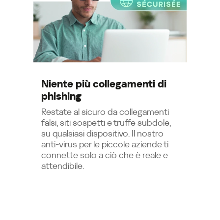
Niente più collegamenti di
Lav
phishing
sic
Restate al sicuro da collegamenti
Il v
falsi, siti sospetti e truffe subdole,
movi
su qualsiasi dispositivo. Il nostro
Secu
anti-virus per le piccole aziende ti
conn
connette solo a ciò che è reale e
inte
attendibile.