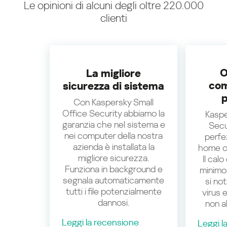
Le opinioni di alcuni degli oltre 220.000
clienti
O
La migliore
com
sicurezza di sistema
p
Con Kaspersky Small
Office Security abbiamo la
Kaspe
garanzia che nel sistema e
Secu
nei computer della nostra
perfez
azienda è installata la
home of
migliore sicurezza.
Il calo
Funziona in background e
minimo
segnala automaticamente
si not
tutti i file potenzialmente
virus 
dannosi.
non a
Leggi la recensione
Leggi l