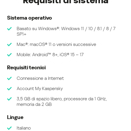
Requisiti di sistema
Kaspersky Small Office Security
Formazione sulla Security Awareness -
Corso rapido
Sistema operativo
Assistenza IT remota
Basato su Windows®: Windows 11 / 10 / 8.1 / 8 / 7
Le funzionalità premium promozionali (Corso
SP1+
principale, Simulazioni di phishing e
Mac®: macOS® 11 o versioni successive
Caricamenti di corsi personalizzati) non
saranno più incluse nell'abbonamento base.
Mobile: Android™ 8+, iOS® 15 – 17
Se desiderate continuare a utilizzare queste
Requisiti tecnici
funzionalità, potete abbonarvi
separatamente a Kaspersky Automated
Connessione a Internet
Security Awareness Platform:
Account My Kaspersky
https://www.kaspersky.com/small-to-
medium-business-security/security-
3,5 GB di spazio libero, processore da 1 GHz,
awareness-platform
memoria da 2 GB
Lingue
Italiano