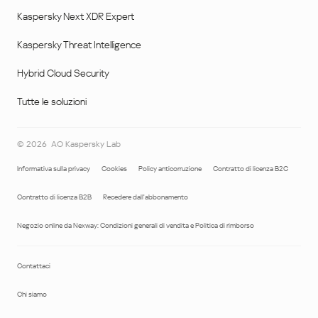
Kaspersky Next XDR Expert
Kaspersky Threat Intelligence
Hybrid Cloud Security
Tutte le soluzioni
©
2026
AO Kaspersky Lab
Informativa sulla privacy
Cookies
Policy anticorruzione
Contratto di licenza B2C
Contratto di licenza B2B
Recedere dall'abbonamento
Negozio online da Nexway: Condizioni generali di vendita e Politica di rimborso
Contattaci
Chi siamo