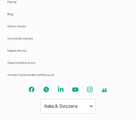
Partner
Blog
Centro risorse
Comunicati stampa
Mappa del sito
Opportunità di lavoro
Annulla l'iscrizione alle notifiche push
Italia & Svizzera
America