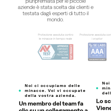
pluripremiata per le piccole
aziende è stata scelta dai clienti e
testata dagli esperti di tutto il
mondo.
Protezione assoluta contro
Protezione assoluta con
le minacce in tempo reale
i cryptor
Noi
Noi ci occupiamo delle
min
minacce. Voi vi occupate
del
della vostra azienda.
Lo sc
Un membro del team fa
Viene
clic su un collegamento a