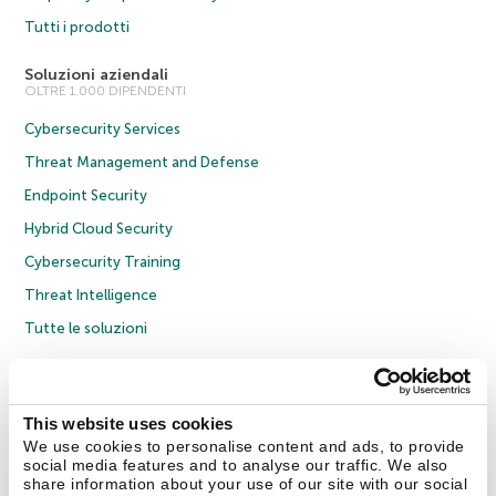
Tutti i prodotti
Soluzioni aziendali
OLTRE 1.000 DIPENDENTI
Cybersecurity Services
Threat Management and Defense
Endpoint Security
Hybrid Cloud Security
Cybersecurity Training
Threat Intelligence
Tutte le soluzioni
© 2026 AO Kaspersky Lab. Tutti i diritti riservati.
Informativa sulla privacy
Policy anticorruzione
Contratto di licenza B2C
Contratto di licenza B2B
This website uses cookies
Cookies
We use cookies to personalise content and ads, to provide
social media features and to analyse our traffic. We also
share information about your use of our site with our social
Contatti
Chi siamo
Partner
Blog
Centro risorse
Comunicati stampa