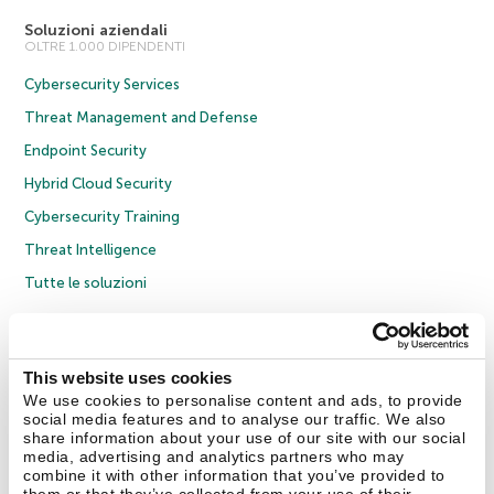
Soluzioni aziendali
OLTRE 1.000 DIPENDENTI
Cybersecurity Services
Threat Management and Defense
Endpoint Security
Hybrid Cloud Security
Cybersecurity Training
Threat Intelligence
Tutte le soluzioni
© 2026 AO Kaspersky Lab. Tutti i diritti riservati.
Informativa sulla privacy
Policy anticorruzione
Contratto di licenza B2C
Contratto di licenza B2B
This website uses cookies
Cookies
We use cookies to personalise content and ads, to provide
social media features and to analyse our traffic. We also
share information about your use of our site with our social
Contatti
Chi siamo
Partner
Blog
Centro risorse
Comunicati stampa
media, advertising and analytics partners who may
combine it with other information that you’ve provided to