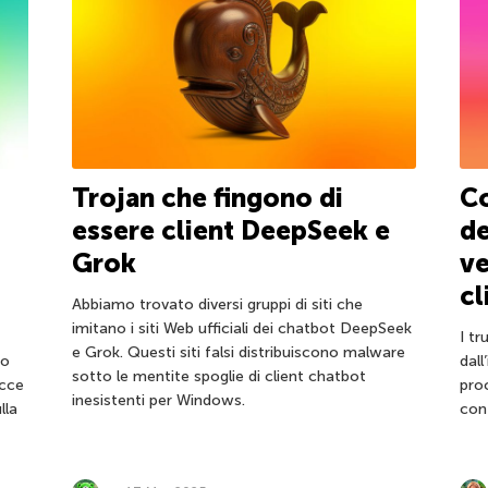
Trojan che fingono di
Co
essere client DeepSeek e
de
Grok
ve
cl
Abbiamo trovato diversi gruppi di siti che
imitano i siti Web ufficiali dei chatbot DeepSeek
I tr
e Grok. Questi siti falsi distribuiscono malware
mo
dall
sotto le mentite spoglie di client chatbot
acce
pro
inesistenti per Windows.
lla
cont