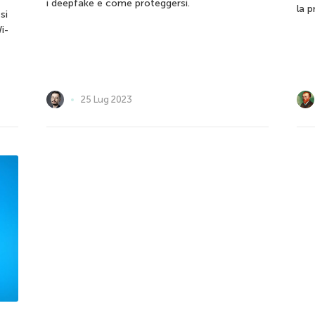
i deepfake e come proteggersi.
la p
si
i-
25 Lug 2023