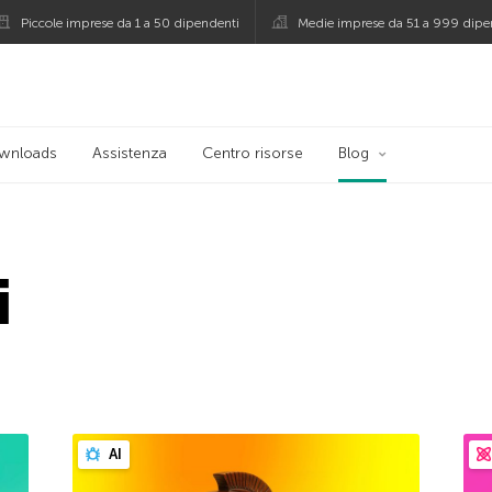
Piccole imprese da 1 a 50 dipendenti
Medie imprese da 51 a 999 dipe
persky
wnloads
Assistenza
Centro risorse
Blog
i
AI