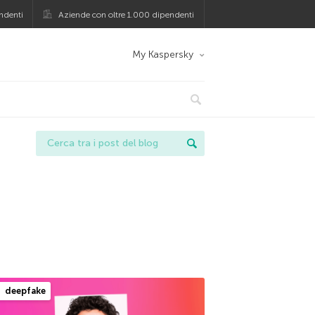
ndenti
Aziende con oltre 1.000 dipendenti
My Kaspersky
deepfake