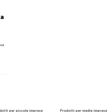
za
sua
dotti per piccole imprese
Prodotti per medie imprese