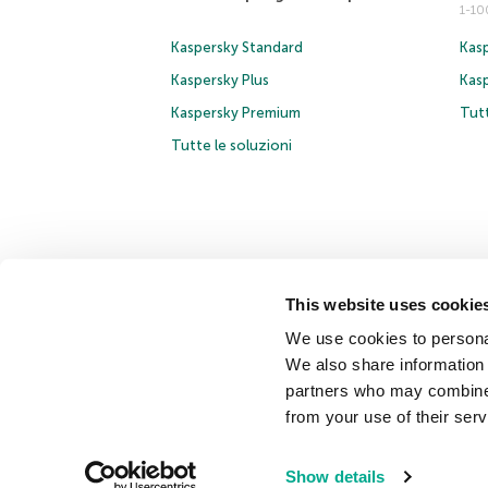
1-1
Kaspersky Standard
Kasp
Kaspersky Plus
Kas
Kaspersky Premium
Tutt
Tutte le soluzioni
This website uses cookie
© 2026 AO Kaspersky Lab. Tutti i diritti riservati.
Inform
We use cookies to personal
Contratto di licenza B2B
Cookies
We also share information 
partners who may combine i
Contatti
Chi siamo
Partner
Blog
Centro risorse
from your use of their serv
Securelist
Eugene Personal Blog
Encyclopedia
Show details