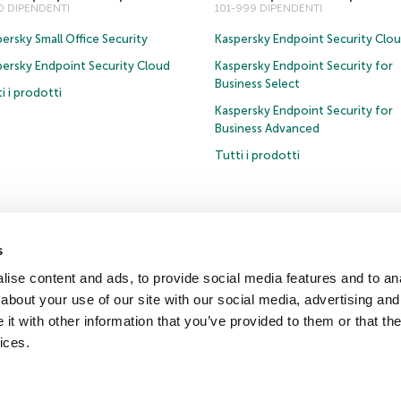
00 DIPENDENTI
101-999 DIPENDENTI
ersky Small Office Security
Kaspersky Endpoint Security Clo
persky Endpoint Security Cloud
Kaspersky Endpoint Security for
Business Select
i i prodotti
Kaspersky Endpoint Security for
Business Advanced
Tutti i prodotti
s
ativa sulla privacy
Policy anticorruzione
Contratto di licenza B2C
ise content and ads, to provide social media features and to anal
about your use of our site with our social media, advertising and
t with other information that you’ve provided to them or that the
Comunicati stampa
ices.