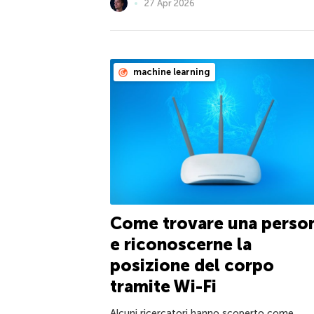
27 Apr 2026
machine learning
Come trovare una perso
e riconoscerne la
posizione del corpo
tramite Wi-Fi
Alcuni ricercatori hanno scoperto come