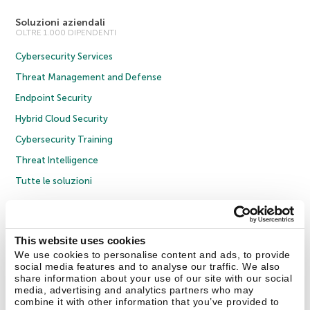
Soluzioni aziendali
OLTRE 1.000 DIPENDENTI
Cybersecurity Services
Threat Management and Defense
Endpoint Security
Hybrid Cloud Security
Cybersecurity Training
Threat Intelligence
Tutte le soluzioni
© 2026 AO Kaspersky Lab. Tutti i diritti riservati.
Informativa sulla privacy
Policy anticorruzione
Contratto di licenza B2C
Contratto di licenza B2B
This website uses cookies
Cookies
We use cookies to personalise content and ads, to provide
social media features and to analyse our traffic. We also
share information about your use of our site with our social
Contatti
Chi siamo
Partner
Blog
Centro risorse
Comunicati stampa
media, advertising and analytics partners who may
combine it with other information that you’ve provided to