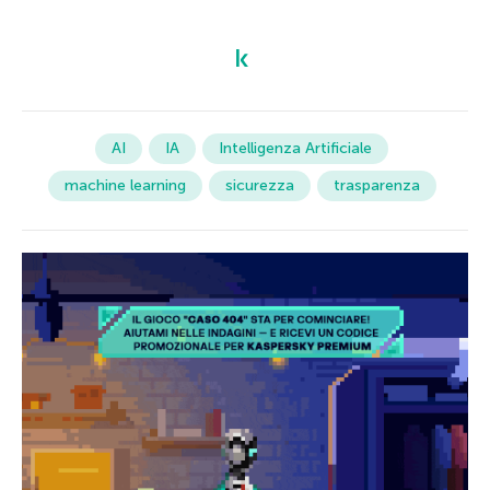
AI
IA
Intelligenza Artificiale
machine learning
sicurezza
trasparenza