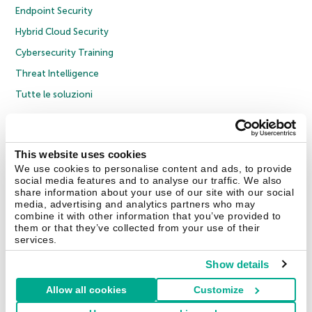
Endpoint Security
Hybrid Cloud Security
Cybersecurity Training
Threat Intelligence
Tutte le soluzioni
© 2026 AO Kaspersky Lab. Tutti i diritti riservati.
Informativa sulla privacy
Policy anticorruzione
Contratto di licenza B2C
Contratto di licenza B2B
This website uses cookies
Cookies
We use cookies to personalise content and ads, to provide
social media features and to analyse our traffic. We also
share information about your use of our site with our social
Contatti
Chi siamo
Partner
Blog
Centro risorse
Comunicati stampa
media, advertising and analytics partners who may
combine it with other information that you’ve provided to
them or that they’ve collected from your use of their
Securelist
Eugene Personal Blog
Encyclopedia
services.
Show details
Allow all cookies
Customize
Italia & Svizzera