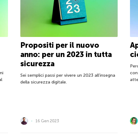
o
Propositi per il nuovo
Ap
anno: per un 2023 in tutta
ci
sicurezza
Perc
ni
con
Sei semplici passi per vivere un 2023 all’insegna
al
att
della sicurezza digitale.
16 Gen 2023