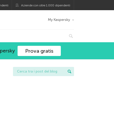
ndenti
Aziende con oltre 1.000 dipendenti
My Kaspersky
spersky
Prova gratis