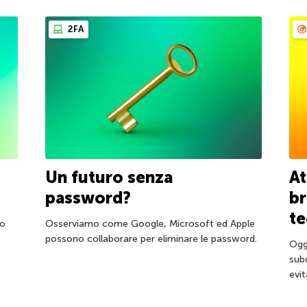
2FA
Un futuro senza
At
password?
br
te
mo
Osserviamo come Google, Microsoft ed Apple
possono collaborare per eliminare le password.
Ogg
sub
evit