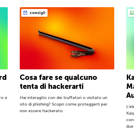
consigli
rd
Cosa fare se qualcuno
K
tenta di hackerarti
Ma
Au
ro e
Hai interagito con dei truffatori o visitato un
sito di phishing? Scopri come proteggerti per
L’el
non essere hackerato.
Kas
con
due