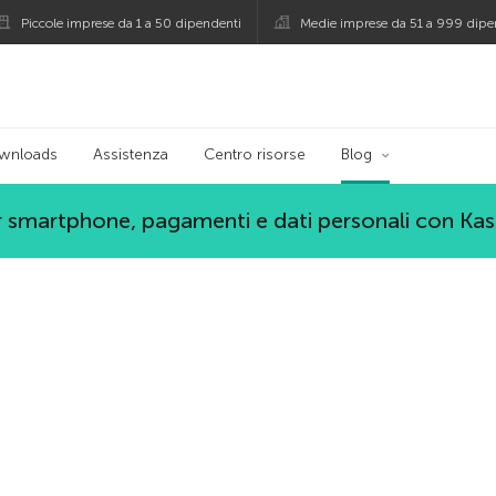
Piccole imprese da 1 a 50 dipendenti
Medie imprese da 51 a 999 dipe
persky
wnloads
Assistenza
Centro risorse
Blog
 smartphone, pagamenti e dati personali con Ka