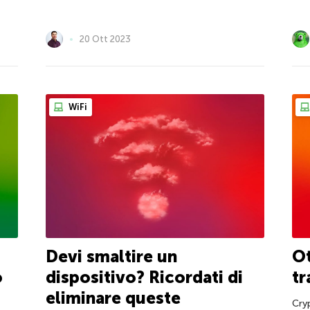
20 Ott 2023
WiFi
Devi smaltire un
Ot
o
dispositivo? Ricordati di
tr
eliminare queste
Cry