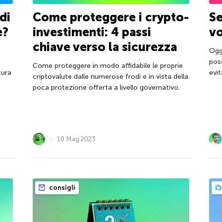
di
Come proteggere i crypto-
Se
e?
investimenti: 4 passi
v
chiave verso la sicurezza
Ogg
pos
Come proteggere in modo affidabile le proprie
cura
evit
criptovalute dalle numerose frodi e in vista della
poca protezione offerta a livello governativo.
10 Mag 2023
consigli