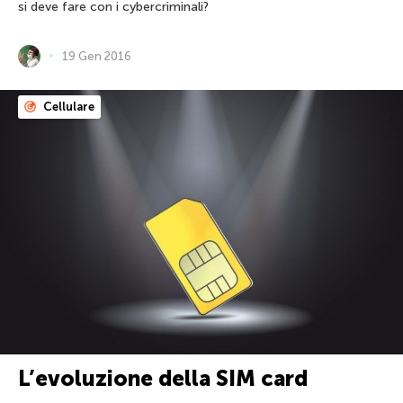
si deve fare con i cybercriminali?
19 Gen 2016
Cellulare
L’evoluzione della SIM card