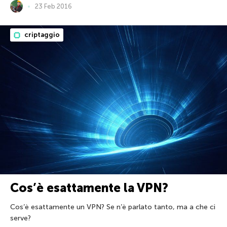
23 Feb 2016
criptaggio
Cos’è esattamente la VPN?
Cos’è esattamente un VPN? Se n’è parlato tanto, ma a che ci
serve?