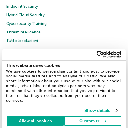
Endpoint Security
Hybrid Cloud Security
Cybersecurity Training
Threat Intelligence
Tutte le soluzioni
© 2026 AO Kaspersky Lab. Tutti i diritti riservati.
Informativa sulla privacy
Policy anticorruzione
Contratto di licenza B2C
Contratto di licenza B2B
This website uses cookies
Cookies
We use cookies to personalise content and ads, to provide
social media features and to analyse our traffic. We also
share information about your use of our site with our social
Contatti
Chi siamo
Partner
Blog
Centro risorse
Comunicati stampa
media, advertising and analytics partners who may
combine it with other information that you’ve provided to
them or that they’ve collected from your use of their
Securelist
Eugene Personal Blog
Encyclopedia
services.
Show details
Allow all cookies
Customize
Italia & Svizzera