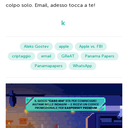
colpo solo. Email, adesso tocca a te!
Aleks Gostev
apple
Apple vs. FBI
criptaggio
email
GReAT
Panama Papers
Panamapapers
WhatsApp