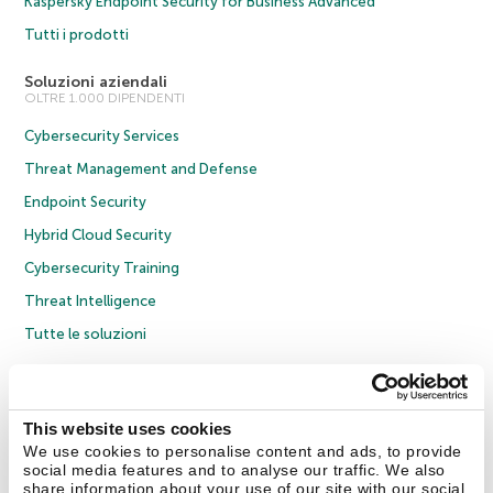
Kaspersky Endpoint Security for Business Advanced
Tutti i prodotti
Soluzioni aziendali
OLTRE 1.000 DIPENDENTI
Cybersecurity Services
Threat Management and Defense
Endpoint Security
Hybrid Cloud Security
Cybersecurity Training
Threat Intelligence
Tutte le soluzioni
© 2026 AO Kaspersky Lab. Tutti i diritti riservati.
Informativa sulla privacy
Policy anticorruzione
Contratto di licenza B2C
Contratto di licenza B2B
This website uses cookies
Cookies
We use cookies to personalise content and ads, to provide
social media features and to analyse our traffic. We also
share information about your use of our site with our social
Contatti
Chi siamo
Partner
Blog
Centro risorse
Comunicati stampa