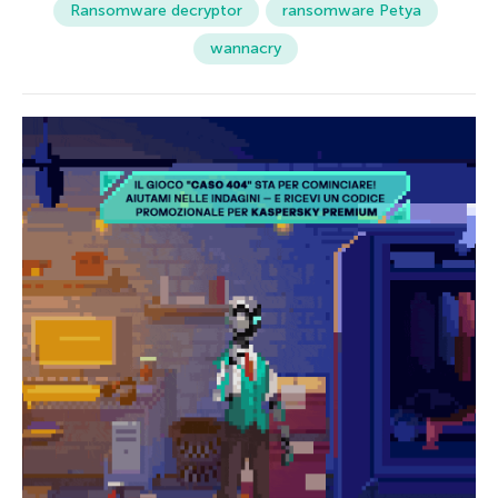
Ransomware decryptor
ransomware Petya
wannacry