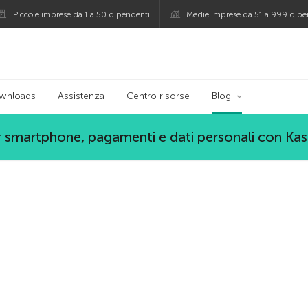
Piccole imprese da 1 a 50 dipendenti
Medie imprese da 51 a 999 dipe
persky
wnloads
Assistenza
Centro risorse
Blog
 smartphone, pagamenti e dati personali con Ka