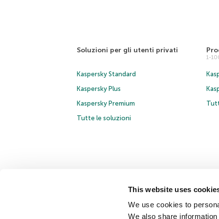
Soluzioni per gli utenti privati
Pro
1-1
Kaspersky Standard
Kasp
Kaspersky Plus
Kas
Kaspersky Premium
Tutt
Tutte le soluzioni
This website uses cookie
© 2026 AO Kaspersky Lab. Tutti i diritti riservati.
Inform
We use cookies to personal
Contratto di licenza B2B
Cookies
We also share information 