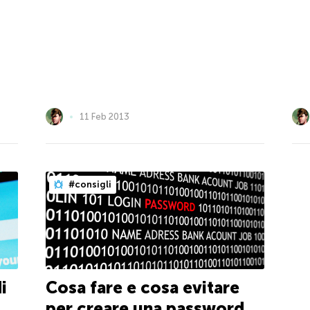
11 Feb 2013
#consigli
i
Cosa fare e cosa evitare
per creare una password