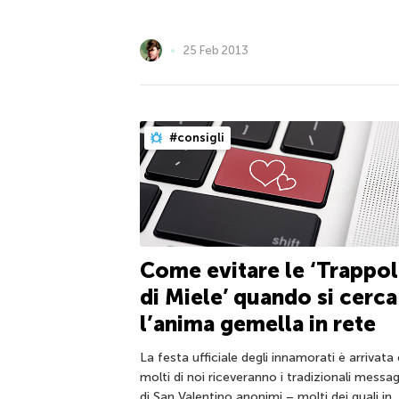
25 Feb 2013
#consigli
Come evitare le ‘Trappo
di Miele’ quando si cerca
l’anima gemella in rete
La festa ufficiale degli innamorati è arrivata 
molti di noi riceveranno i tradizionali messag
di San Valentino anonimi – molti dei quali in