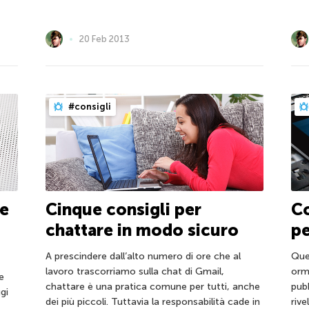
20 Feb 2013
#consigli
le
Cinque consigli per
Co
chattare in modo sicuro
pe
A prescindere dall’alto numero di ore che al
Que
lavoro trascorriamo sulla chat di Gmail,
orm
e
chattare è una pratica comune per tutti, anche
pubb
gi
dei più piccoli. Tuttavia la responsabilità cade in
riv