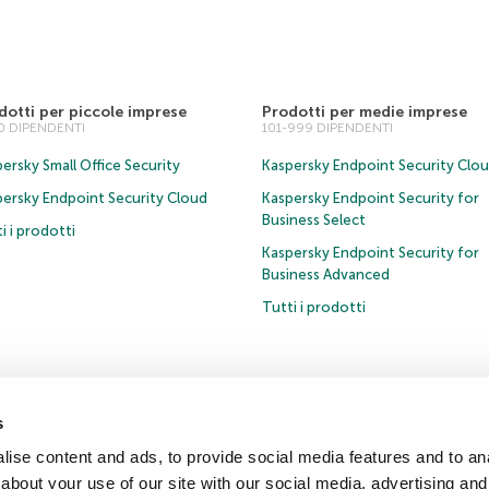
dotti per piccole imprese
Prodotti per medie imprese
00 DIPENDENTI
101-999 DIPENDENTI
ersky Small Office Security
Kaspersky Endpoint Security Clo
persky Endpoint Security Cloud
Kaspersky Endpoint Security for
Business Select
i i prodotti
Kaspersky Endpoint Security for
Business Advanced
Tutti i prodotti
s
ativa sulla privacy
Policy anticorruzione
Contratto di licenza B2C
ise content and ads, to provide social media features and to anal
about your use of our site with our social media, advertising and