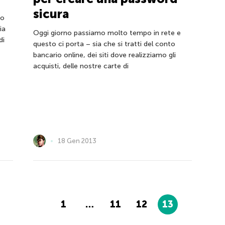
sicura
to
ia
Oggi giorno passiamo molto tempo in rete e
di
questo ci porta – sia che si tratti del conto
bancario online, dei siti dove realizziamo gli
acquisti, delle nostre carte di
18 Gen 2013
1
…
11
12
13