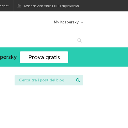
ndenti
Aziende con oltre 1.000 dipendenti
My Kaspersky
spersky
Prova gratis