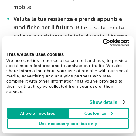
mobile.
Valuta la tua resilienza e prendi appunti e
modifiche per il futuro.
Rifletti sulla tenuta
del tuo ecosistema digitale durante il tempo
trascorso lontano. Il risultato ideale: niente è
andato storto, i dati sono intatti, gli account
This website uses cookies
We use cookies to personalise content and ads, to provide
sono al sicuro e la casa sta bene. In tal caso,
social media features and to analyse our traffic. We also
congratulazioni: non solo ti sei goduto la
share information about your use of our site with our social
media, advertising and analytics partners who may
pausa, ma hai anche confermato che le
combine it with other information that you’ve provided to
misure di sicurezza funzionano anche senza
them or that they’ve collected from your use of their
services.
una supervisione costante. Se si sono
Show details
verificati problemi, ad esempio un backup
non riuscito o una telecamera IP andata
Allow all cookies
Customize
offline, considerali non come un’emergenza
Use necessary cookies only
ma come una lezione da imparare e