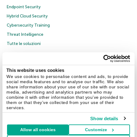
Endpoint Security
Hybrid Cloud Security
Cybersecurity Training
Threat Intelligence
Tutte le soluzioni
© 2026 AO Kaspersky Lab. Tutti i diritti riservati.
Informativa sulla privacy
Policy anticorruzione
Contratto di licenza B2C
Contratto di licenza B2B
This website uses cookies
Cookies
We use cookies to personalise content and ads, to provide
social media features and to analyse our traffic. We also
share information about your use of our site with our social
Contatti
Chi siamo
Partner
Blog
Centro risorse
Comunicati stampa
media, advertising and analytics partners who may
combine it with other information that you’ve provided to
them or that they’ve collected from your use of their
Securelist
Eugene Personal Blog
Encyclopedia
services.
Show details
Allow all cookies
Customize
Italia & Svizzera