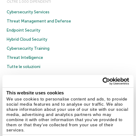
OLTRE 1.000 DIPENDENTI
Cybersecurity Services
Threat Management and Defense
Endpoint Security
Hybrid Cloud Security
Cybersecurity Training
Threat Intelligence
Tutte le soluzioni
© 2026 AO Kaspersky Lab. Tutti i diritti riservati.
Informativa sulla privacy
Policy anticorruzione
Contratto di licenza B2C
Contratto di licenza B2B
This website uses cookies
Cookies
We use cookies to personalise content and ads, to provide
social media features and to analyse our traffic. We also
share information about your use of our site with our social
Contatti
Chi siamo
Partner
Blog
Centro risorse
Comunicati stampa
media, advertising and analytics partners who may
combine it with other information that you’ve provided to
them or that they’ve collected from your use of their
Securelist
Eugene Personal Blog
Encyclopedia
services.