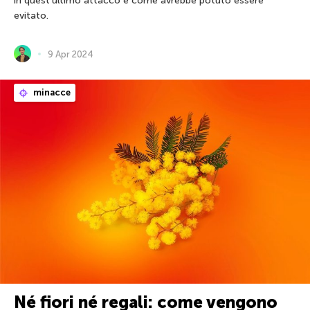
in quest’ultimo attacco e come avrebbe potuto essere
evitato.
9 Apr 2024
minacce
Né fiori né regali: come vengono