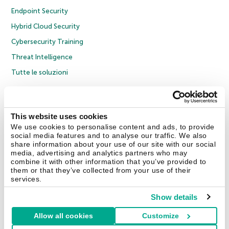
Endpoint Security
Hybrid Cloud Security
Cybersecurity Training
Threat Intelligence
Tutte le soluzioni
© 2026 AO Kaspersky Lab. Tutti i diritti riservati.
Informativa sulla privacy
Policy anticorruzione
Contratto di licenza B2C
Contratto di licenza B2B
This website uses cookies
Cookies
We use cookies to personalise content and ads, to provide
social media features and to analyse our traffic. We also
share information about your use of our site with our social
Contatti
Chi siamo
Partner
Blog
Centro risorse
Comunicati stampa
media, advertising and analytics partners who may
combine it with other information that you’ve provided to
them or that they’ve collected from your use of their
Securelist
Eugene Personal Blog
Encyclopedia
services.
Show details
Allow all cookies
Customize
Italia & Svizzera