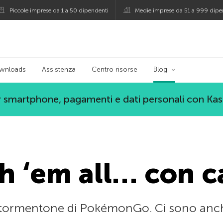
Piccole imprese da 1 a 50 dipendenti
Medie imprese da 51 a 999 dipe
persky
wnloads
Assistenza
Centro risorse
Blog
 smartphone, pagamenti e dati personali con Ka
h ‘em all… con c
 il tormentone di PokémonGo. Ci sono anche