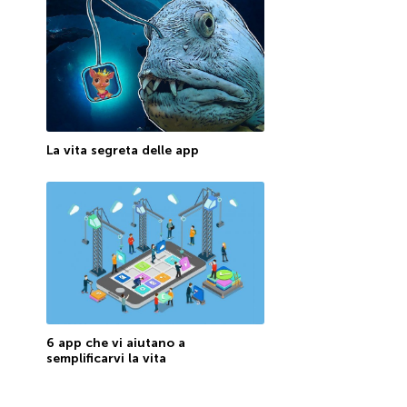
La vita segreta delle app
6 app che vi aiutano a
semplificarvi la vita