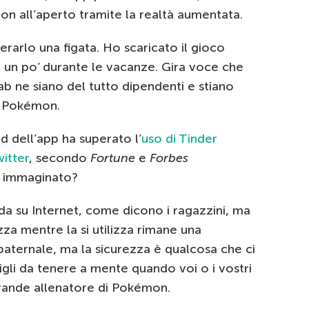
on all’aperto tramite la realtà aumentata.
derarlo una figata. Ho scaricato il gioco
o un po’ durante le vacanze. Gira voce che
ab ne siano del tutto dipendenti e stiano
o Pokémon.
d dell’app ha superato l’
uso di Tinder
itter
, secondo
Fortune
e
Forbes
e immaginato?
oda su Internet, come dicono i ragazzini, ma
za mentre la si utilizza rimane una
paternale, ma la sicurezza è qualcosa che ci
igli da tenere a mente quando voi o i vostri
grande allenatore di Pokémon.