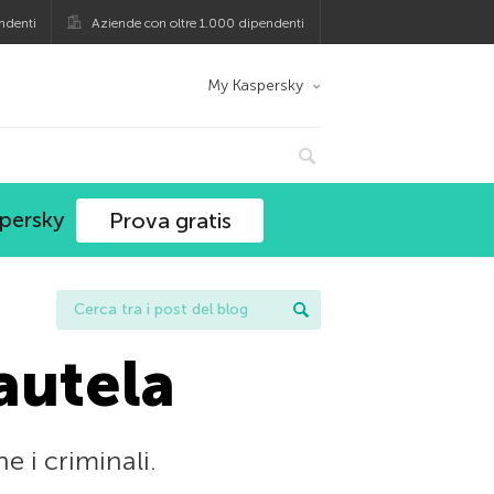
ndenti
Aziende con oltre 1.000 dipendenti
My Kaspersky
spersky
Prova gratis
autela
 i criminali.