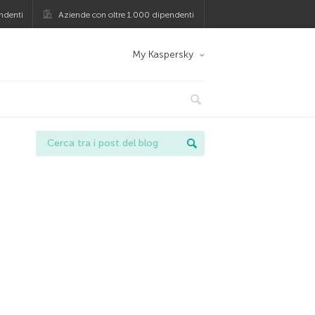
ndenti
Aziende con oltre 1.000 dipendenti
My Kaspersky