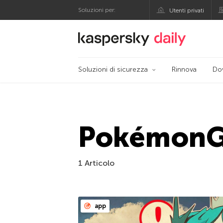
Soluzioni per:
Utenti privati
Blog ufficiale di Kas
Soluzioni di sicurezza
Rinnova
Do
Pokémon
1 Articolo
app