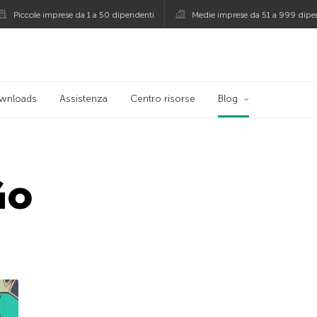
Piccole imprese da 1 a 50 dipendenti
Medie imprese da 51 a 999 dipe
persky
wnloads
Assistenza
Centro risorse
Blog
Go