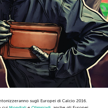
ntonizzeranno sugli Europei di Calcio 2016.
a cui
Mondiali
e
Olimpiadi
, anche gli Europei