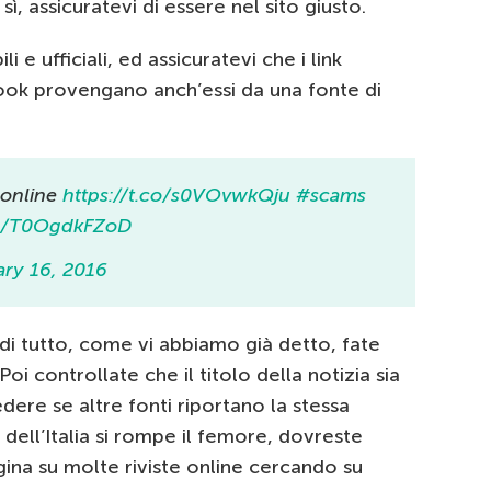
sì, assicuratevi di essere nel sito giusto.
i e ufficiali, ed assicuratevi che i link
book provengano anch’essi da una fonte di
 online
https://t.co/s0VOvwkQju
#scams
om/T0OgdkFZoD
ary 16, 2016
di tutto, come vi abbiamo già detto, fate
i controllate che il titolo della notizia sia
edere se altre fonti riportano la stessa
 dell’Italia si rompe il femore, dovreste
agina su molte riviste online cercando su