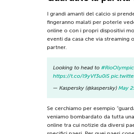
I grandi amanti del calcio si prend
fingeranno malati per poterle ved
online o con i propri dispositivi mo
eventi da casa che via streaming o 
partner.
Looking to head to
#RioOlympic
https://t.co/l9yVf3u0iS
pic.twit
— Kaspersky (@kaspersky)
May 2
Se cerchiamo per esempio “guarda
veniamo bombardato da tutta una s
online tra cui notizie da diversi p
specifici paesi. Per quei paesi co