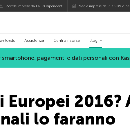
Piccole imprese da 1 a 50 dipendenti
Medie imprese da 51 a 999 dipe
persky
wnloads
Assistenza
Centro risorse
Blog
 smartphone, pagamenti e dati personali con Ka
li Europei 2016? 
nali lo faranno