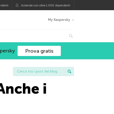
ndenti
Aziende con oltre 1.000 dipendenti
My Kaspersky
spersky
Prova gratis
Anche i