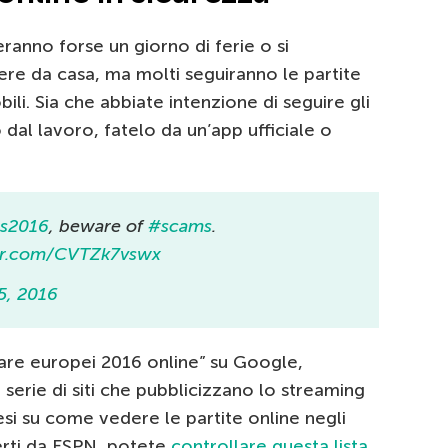
eranno forse un giorno di ferie o si
ere da casa, ma molti seguiranno le partite
bili. Sia che abbiate intenzione di seguire gli
dal lavoro, fatelo da un’app ufficiale o
s2016
, beware of
#scams
.
ter.com/CVTZk7vswx
5, 2016
re europei 2016 online” su Google,
erie di siti che pubblicizzano lo streaming
aesi su come vedere le partite online negli
perti da ESPN, potete
controllare questa lista
.