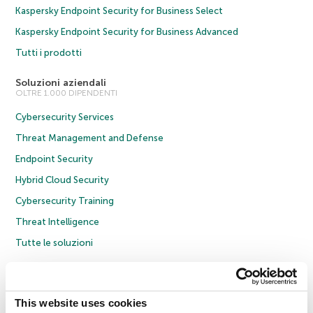
Kaspersky Endpoint Security for Business Select
Kaspersky Endpoint Security for Business Advanced
Tutti i prodotti
Soluzioni aziendali
OLTRE 1.000 DIPENDENTI
Cybersecurity Services
Threat Management and Defense
Endpoint Security
Hybrid Cloud Security
Cybersecurity Training
Threat Intelligence
Tutte le soluzioni
© 2026 AO Kaspersky Lab. Tutti i diritti riservati.
Informativa sulla privacy
Policy anticorruzione
Contratto di licenza B2C
Contratto di licenza B2B
This website uses cookies
Cookies