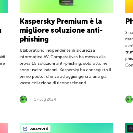
Kaspersky Premium è la
Ph
n
migliore soluzione anti-
Si s
phishing
man
sent
Il laboratorio indipendente di sicurezza
truf
idi
informatica AV-Comparatives ha messo alla
phis
are
prova 15 soluzioni anti-phishing: solo otto ne
Con
.
sono uscite indenni. Kaspersky ha conseguito il
primo posto, che va ad aggiungersi a una già
vasta collezione di riconoscimenti.
17 Lug 2024
password