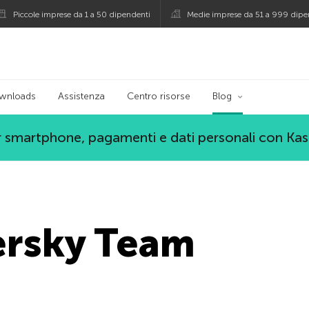
Piccole imprese da 1 a 50 dipendenti
Medie imprese da 51 a 999 dipe
persky
wnloads
Assistenza
Centro risorse
Blog
 smartphone, pagamenti e dati personali con Ka
ersky Team