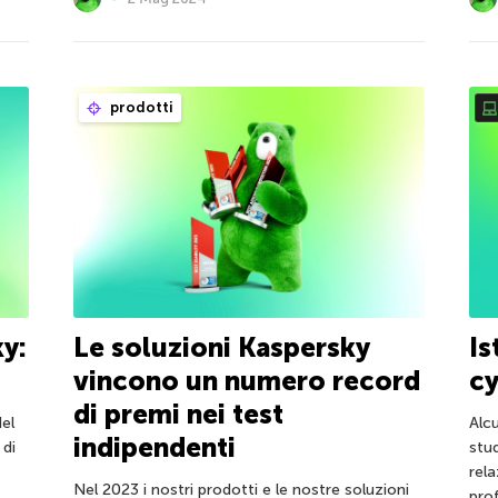
prodotti
y:
Le soluzioni Kaspersky
Is
vincono un numero record
cy
di premi nei test
el
Alc
indipendenti
 di
stud
rel
Nel 2023 i nostri prodotti e le nostre soluzioni
prof