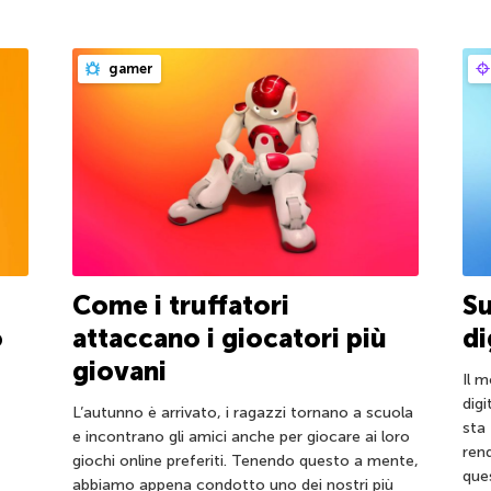
gamer
Come i truffatori
Su
o
attaccano i giocatori più
di
giovani
Il m
dig
L’autunno è arrivato, i ragazzi tornano a scuola
sta
e incontrano gli amici anche per giocare ai loro
ren
giochi online preferiti. Tenendo questo a mente,
que
abbiamo appena condotto uno dei nostri più