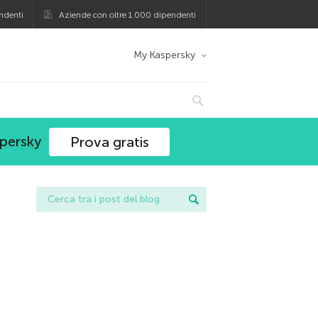
ndenti
Aziende con oltre 1.000 dipendenti
My Kaspersky
spersky
Prova gratis