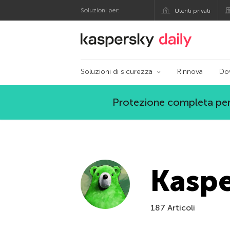
Soluzioni per:
Utenti privati
Blog ufficiale di Kas
Soluzioni di sicurezza
Rinnova
Do
Protezione completa per
Kasp
187 Articoli