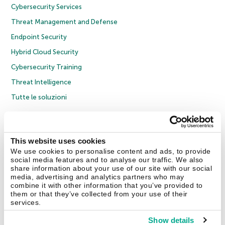
Cybersecurity Services
Threat Management and Defense
Endpoint Security
Hybrid Cloud Security
Cybersecurity Training
Threat Intelligence
Tutte le soluzioni
© 2026 AO Kaspersky Lab. Tutti i diritti riservati.
Informativa sulla privacy
Policy anticorruzione
Contratto di licenza B2C
Contratto di licenza B2B
This website uses cookies
Cookies
We use cookies to personalise content and ads, to provide
social media features and to analyse our traffic. We also
share information about your use of our site with our social
Contatti
Chi siamo
Partner
Blog
Centro risorse
Comunicati stampa
media, advertising and analytics partners who may
combine it with other information that you’ve provided to
them or that they’ve collected from your use of their
Securelist
Eugene Personal Blog
Encyclopedia
services.
Show details