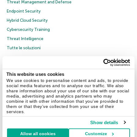
Threat Management and Defense
Endpoint Security
Hybrid Cloud Security
Cybersecurity Training
Threat Intelligence
Tutte le soluzioni
© 2026 AO Kaspersky Lab. Tutti i diritti riservati.
Informativa sulla privacy
Policy anticorruzione
Contratto di licenza B2C
Contratto di licenza B2B
This website uses cookies
Cookies
We use cookies to personalise content and ads, to provide
social media features and to analyse our traffic. We also
share information about your use of our site with our social
Contatti
Chi siamo
Partner
Blog
Centro risorse
Comunicati stampa
media, advertising and analytics partners who may
combine it with other information that you’ve provided to
them or that they’ve collected from your use of their
Securelist
Eugene Personal Blog
Encyclopedia
services.
Show details
Allow all cookies
Customize