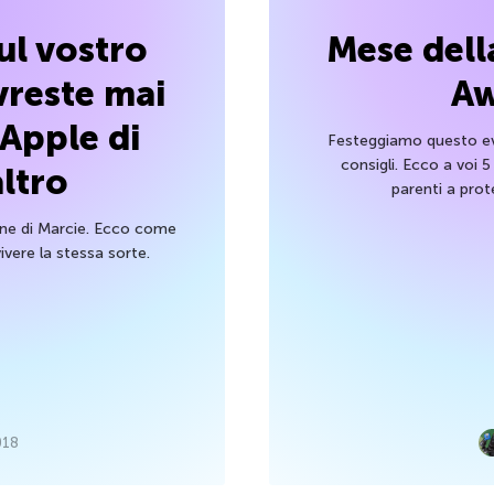
ul vostro
Mese dell
reste mai
Aw
 Apple di
Festeggiamo questo ev
consigli. Ecco a voi 5
ltro
parenti a prote
one di Marcie. Ecco come
ivere la stessa sorte.
018