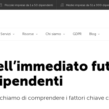
Piccole imprese da 1 a 50 dipendenti
Medie imprese da 51 a 999 dipe
persky
Servizi
Risorse
Chi siamo
GDPR
Blog
ell’immediato fut
dipendenti
rchiamo di comprendere i fattori chiave 