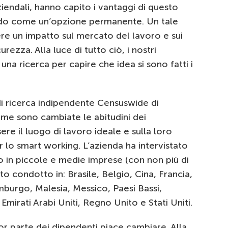
ziendali, hanno capito i vantaggi di questo
ndo come un’opzione permanente. Un tale
 un impatto sul mercato del lavoro e sui
rezza. Alla luce di tutto ciò, i nostri
na ricerca per capire che idea si sono fatti i
i ricerca indipendente Censuswide di
me sono cambiate le abitudini dei
e il luogo di lavoro ideale e sulla loro
 lo smart working. L’azienda ha intervistato
o in piccole e medie imprese (con non più di
to condotto in: Brasile, Belgio, Cina, Francia,
mburgo, Malesia, Messico, Paesi Bassi,
Emirati Arabi Uniti, Regno Unito e Stati Uniti.
ior parte dei dipendenti piace cambiare. Alla