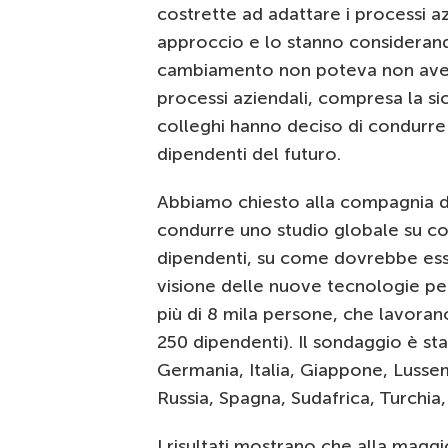
costrette ad adattare i processi a
approccio e lo stanno considera
cambiamento non poteva non avere
processi aziendali, compresa la sicu
colleghi hanno deciso di condurre u
dipendenti del futuro.
Abbiamo chiesto alla compagnia d
condurre uno studio globale su co
dipendenti, su come dovrebbe esser
visione delle nuove tecnologie per
più di 8 mila persone, che lavoran
250 dipendenti). Il sondaggio è sta
Germania, Italia, Giappone, Lusse
Russia, Spagna, Sudafrica, Turchia, 
I risultati mostrano che alla magg