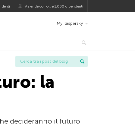
ndenti
Aziende con oltre 1.000 dipendenti
My Kaspersky
uro: la
che decideranno il futuro