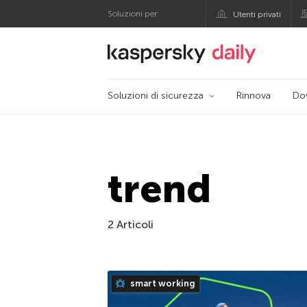
Soluzioni per:
Utenti privati
Blog ufficiale di Kas
Soluzioni di sicurezza
Rinnova
Do
trend
2 Articoli
smart working