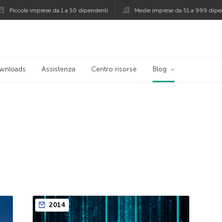
Piccole imprese da 1 a 50 dipendenti
Medie imprese da 51 a 999 dipe
persky
wnloads
Assistenza
Centro risorse
Blog
2014