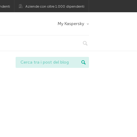
ndenti
Aziende con oltre 1.000 dipendenti
My Kaspersky