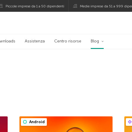
Piccole imprese da 1 a 50 dipendenti
Medie imprese da 51 a 999 dipe
persky
wnloads
Assistenza
Centro risorse
Blog
Android