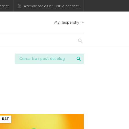
ndenti
Aziende con oltre 1.000 dipendenti
My Kaspersky
RAT