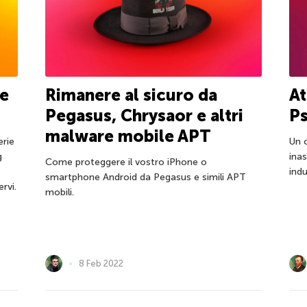
me
Rimanere al sicuro da
At
Pegasus, Chrysaor e altri
P
malware mobile APT
erie
Un 
g
ina
Come proteggere il vostro iPhone o
indu
smartphone Android da Pegasus e simili APT
rvi.
mobili.
8 Feb 2022