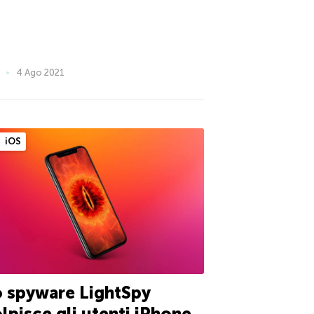
4 Ago 2021
iOS
 spyware LightSpy
lpisce gli utenti iPhone