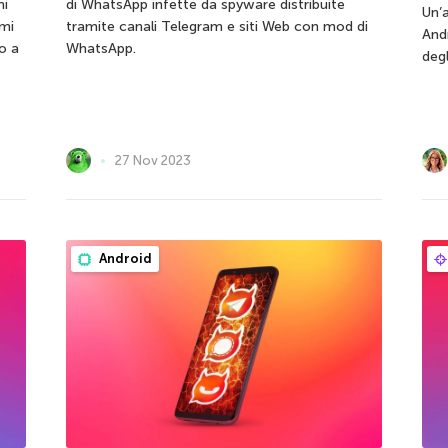
mi
di WhatsApp infette da spyware distribuite
Un’a
 mi
tramite canali Telegram e siti Web con mod di
Andr
o a
WhatsApp.
degl
27 Nov 2023
Android