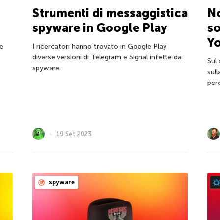
Strumenti di messaggistica
No
spyware in Google Play
so
Y
he
I ricercatori hanno trovato in Google Play
diverse versioni di Telegram e Signal infette da
Sul
spyware.
sull
per
19 Set 2023
spyware