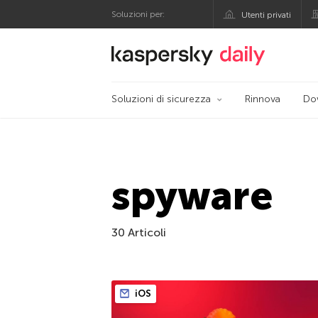
Soluzioni per:
Utenti privati
Blog ufficiale di Kas
Soluzioni di sicurezza
Rinnova
Do
spyware
30 Articoli
iOS