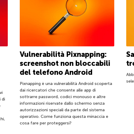
Vulnerabilità Pixnapping:
S
screenshot non bloccabili
tr
del telefono Android
Abb
sele
Pixnapping è una vulnerabilità Android scoperta
dai ricercatori che consente alle app di
vi
sottrarre password, codici monouso e altre
 di
informazioni riservate dallo schermo senza
e
autorizzazioni speciali da parte del sistema
operativo. Come funziona questa minaccia e
hi,
cosa fare per proteggersi?