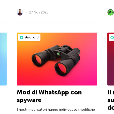
27 Nov 2025
Android
Mod di WhatsApp con
Il
spyware
su
d
I nostri ricercatori hanno individuato modifiche