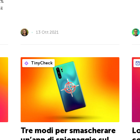
26%
il
13 Ott 2021
TinyCheck
Tre modi per smascherare
Lo
un’app di spionaggio sul
co