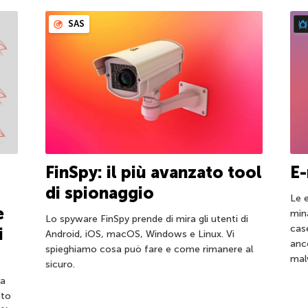
SAS
FinSpy: il più avanzato tool
E-
di spionaggio
Le 
e
min
Lo spyware FinSpy prende di mira gli utenti di
case
i
Android, iOS, macOS, Windows e Linux. Vi
anc
spieghiamo cosa può fare e come rimanere al
mal
sicuro.
za
ato