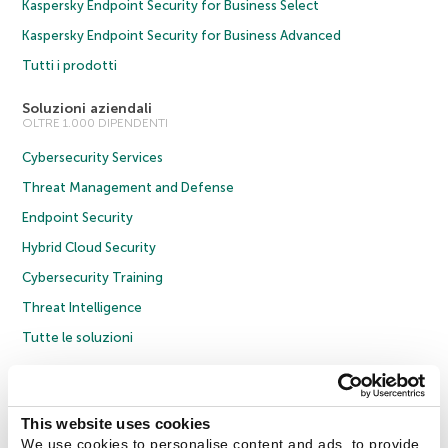
Kaspersky Endpoint Security for Business Select
Kaspersky Endpoint Security for Business Advanced
Tutti i prodotti
Soluzioni aziendali
OLTRE 1.000 DIPENDENTI
Cybersecurity Services
Threat Management and Defense
Endpoint Security
Hybrid Cloud Security
Cybersecurity Training
Threat Intelligence
Tutte le soluzioni
© 2026 AO Kaspersky Lab. Tutti i diritti riservati.
Informativa sulla privacy
Policy anticorruzione
Contratto di licenza B2C
Contratto di licenza B2B
This website uses cookies
Cookies
We use cookies to personalise content and ads, to provide