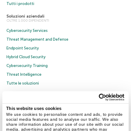
Tutti i prodotti
Soluzioni aziendali
OLTRE 1.000 DIPENDENTI
Cybersecurity Services
Threat Management and Defense
Endpoint Security
Hybrid Cloud Security
Cybersecurity Training
Threat Intelligence
Tutte le soluzioni
© 2026 AO Kaspersky Lab. Tutti i diritti riservati.
Informativa sulla privacy
Policy anticorruzione
Contratto di licenza B2C
Contratto di licenza B2B
This website uses cookies
Cookies
We use cookies to personalise content and ads, to provide
social media features and to analyse our traffic. We also
share information about your use of our site with our social
Contatti
Chi siamo
Partner
Blog
Centro risorse
Comunicati stampa
media, advertising and analytics partners who may