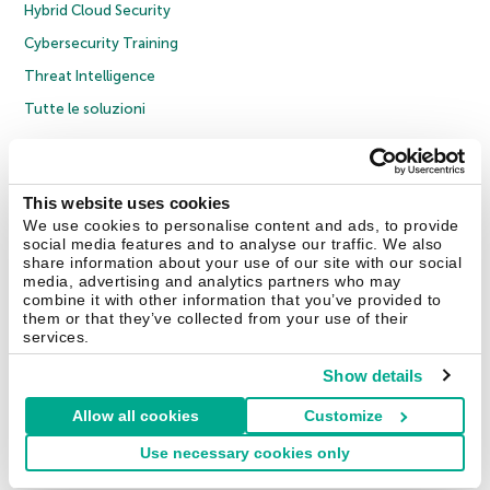
Hybrid Cloud Security
Cybersecurity Training
Threat Intelligence
Tutte le soluzioni
© 2026 AO Kaspersky Lab. Tutti i diritti riservati.
Informativa sulla privacy
Policy anticorruzione
Contratto di licenza B2C
Contratto di licenza B2B
This website uses cookies
Cookies
We use cookies to personalise content and ads, to provide
social media features and to analyse our traffic. We also
share information about your use of our site with our social
Contatti
Chi siamo
Partner
Blog
Centro risorse
Comunicati stampa
media, advertising and analytics partners who may
combine it with other information that you’ve provided to
them or that they’ve collected from your use of their
Securelist
Eugene Personal Blog
Encyclopedia
services.
Show details
Allow all cookies
Customize
Italia & Svizzera
Use necessary cookies only