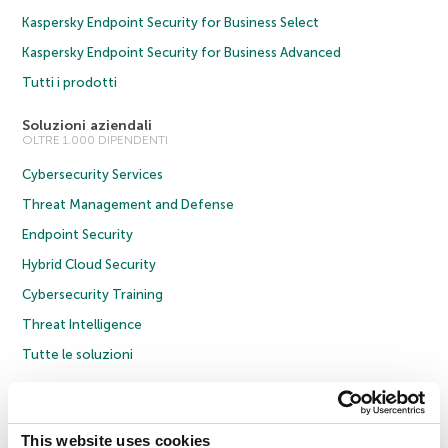
Kaspersky Endpoint Security for Business Select
Kaspersky Endpoint Security for Business Advanced
Tutti i prodotti
Soluzioni aziendali
OLTRE 1.000 DIPENDENTI
Cybersecurity Services
Threat Management and Defense
Endpoint Security
Hybrid Cloud Security
Cybersecurity Training
Threat Intelligence
Tutte le soluzioni
© 2026 AO Kaspersky Lab. Tutti i diritti riservati.
Informativa sulla privacy
Policy anticorruzione
Contratto di licenza B2C
Contratto di licenza B2B
This website uses cookies