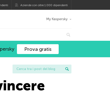
ndenti
Aziende con oltre 1.000 dipendenti
My Kaspersky
spersky
Prova gratis
vincere