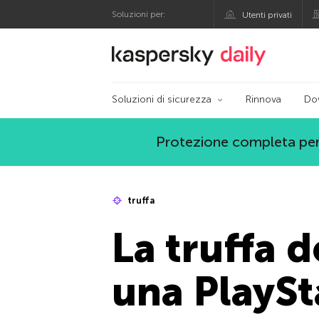
Soluzioni per:
Utenti privati
Blog ufficiale di Kas
Soluzioni di sicurezza
Rinnova
Do
Protezione completa per
truffa
La truffa 
una PlaySt