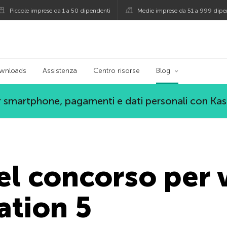
Piccole imprese da 1 a 50 dipendenti
Medie imprese da 51 a 999 dipe
persky
wnloads
Assistenza
Centro risorse
Blog
 smartphone, pagamenti e dati personali con Ka
del concorso per 
ation 5