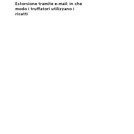
Estorsione tramite e-mail: in che
modo i truffatori utilizzano i
ricatti