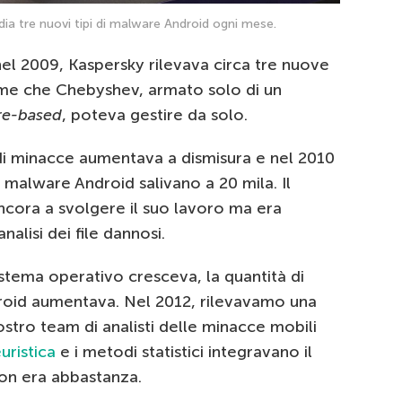
ia tre nuovi tipi di malware Android ogni mese.
 nel 2009, Kaspersky rilevava circa tre nuove
me che Chebyshev, armato solo di un
re-based
, poteva gestire da solo.
 di minacce aumentava a dismisura e nel 2010
vi malware Android salivano a 20 mila. Il
ncora a svolgere il suo lavoro ma era
alisi dei file dannosi.
stema operativo cresceva, la quantità di
oid aumentava. Nel 2012, rilevavamo una
ostro team di analisti delle minacce mobili
euristica
e i metodi statistici integravano il
non era abbastanza.