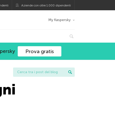
ndenti
Aziende con oltre 1.000 dipendenti
My Kaspersky
spersky
Prova gratis
gni