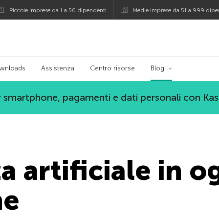
Piccole imprese da 1 a 50 dipendenti
Medie imprese da 51 a 999 dipe
persky
wnloads
Assistenza
Centro risorse
Blog
 smartphone, pagamenti e dati personali con Ka
a artificiale in o
ne