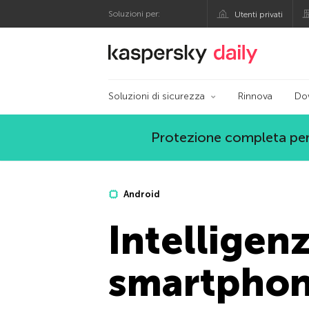
Soluzioni per:
Utenti privati
Blog ufficiale di Kas
Soluzioni di sicurezza
Rinnova
Do
Protezione completa per
Android
Intelligenz
smartpho