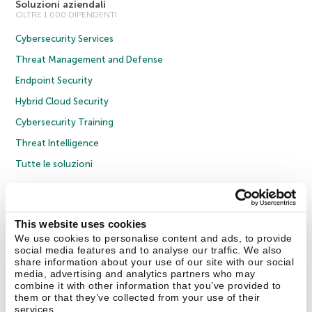
Soluzioni aziendali
OLTRE 1.000 DIPENDENTI
Cybersecurity Services
Threat Management and Defense
Endpoint Security
Hybrid Cloud Security
Cybersecurity Training
Threat Intelligence
Tutte le soluzioni
© 2026 AO Kaspersky Lab. Tutti i diritti riservati.
Informativa sulla privacy
Policy anticorruzione
Contratto di licenza B2C
Contratto di licenza B2B
This website uses cookies
Cookies
We use cookies to personalise content and ads, to provide
social media features and to analyse our traffic. We also
share information about your use of our site with our social
Contatti
Chi siamo
Partner
Blog
Centro risorse
Comunicati stampa
media, advertising and analytics partners who may
combine it with other information that you’ve provided to
them or that they’ve collected from your use of their
Securelist
Eugene Personal Blog
Encyclopedia
services.