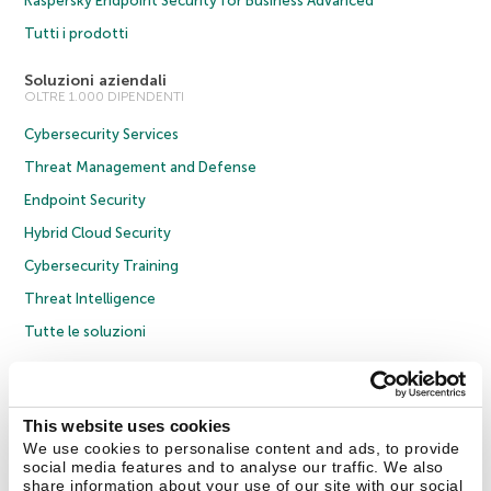
Kaspersky Endpoint Security for Business Advanced
Tutti i prodotti
Soluzioni aziendali
OLTRE 1.000 DIPENDENTI
Cybersecurity Services
Threat Management and Defense
Endpoint Security
Hybrid Cloud Security
Cybersecurity Training
Threat Intelligence
Tutte le soluzioni
© 2026 AO Kaspersky Lab. Tutti i diritti riservati.
Informativa sulla privacy
Policy anticorruzione
Contratto di licenza B2C
Contratto di licenza B2B
This website uses cookies
Cookies
We use cookies to personalise content and ads, to provide
social media features and to analyse our traffic. We also
share information about your use of our site with our social
Contatti
Chi siamo
Partner
Blog
Centro risorse
Comunicati stampa