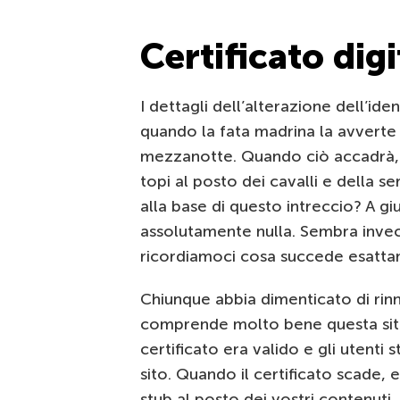
Certificato digi
I dettagli dell’alterazione dell’id
quando la fata madrina la avvert
mezzanotte. Quando ciò accadrà, t
topi al posto dei cavalli e della s
alla base di questo intreccio? A gi
assolutamente nulla. Sembra invece
ricordiamoci cosa succede esatt
Chiunque abbia dimenticato di rinn
comprende molto bene questa situ
certificato era valido e gli utent
sito. Quando il certificato scade, e
stub al posto dei vostri contenuti, 