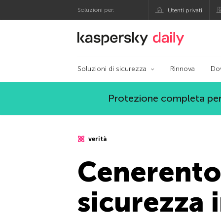
Soluzioni per:
Utenti privati
Blog ufficiale di Kas
Soluzioni di sicurezza
Rinnova
Do
Protezione completa per
verità
Cenerentol
sicurezza 