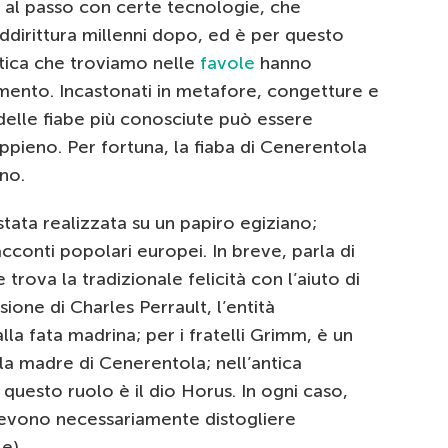
e al passo con certe tecnologie, che
ddirittura millenni dopo, ed è per questo
atica che troviamo nelle
favole
hanno
ento. Incastonati in metafore, congetture e
e delle fiabe più conosciute può essere
pieno. Per fortuna, la fiaba di Cenerentola
ino.
tata realizzata su un papiro egiziano;
cconti popolari europei. In breve, parla di
trova la tradizionale felicità con l’aiuto di
sione di Charles Perrault, l’entità
la fata madrina; per i fratelli Grimm, è un
la madre di Cenerentola; nell’antica
questo ruolo è il dio Horus. In ogni caso,
evono necessariamente distogliere
e).