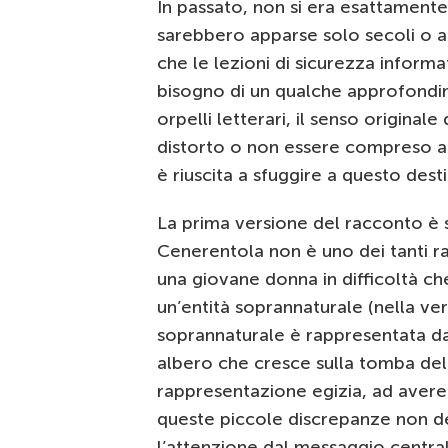
In passato, non si era esattament
sarebbero apparse solo secoli o a
che le lezioni di sicurezza inform
bisogno di un qualche approfondim
orpelli letterari, il senso original
distorto o non essere compreso ap
è riuscita a sfuggire a questo dest
La prima versione del racconto è s
Cenerentola non è uno dei tanti ra
una giovane donna in difficoltà che 
un’entità soprannaturale (nella ver
soprannaturale è rappresentata dal
albero che cresce sulla tomba del
rappresentazione egizia, ad avere 
queste piccole discrepanze non d
l’attenzione dal messaggio central