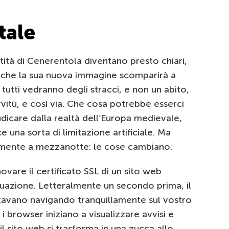
tale
entità di Cenerentola diventano presto chiari,
e che la sua nuova immagine scomparirà a
utti vedranno degli stracci, e non un abito,
ervitù, e così via. Che cosa potrebbe esserci
udicare dalla realtà dell’Europa medievale,
 una sorta di limitazione artificiale. Ma
amente a mezzanotte: le cose cambiano.
ovare il certificato SSL di un sito web
azione. Letteralmente un secondo prima, il
i stavano navigando tranquillamente sul vostro
 i browser iniziano a visualizzare avvisi e
il sito web si trasforma in una zucca allo