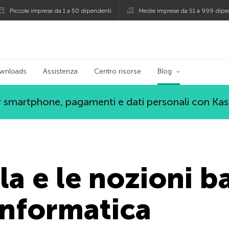
Piccole imprese da 1 a 50 dipendenti
Medie imprese da 51 a 999 dipe
persky
wnloads
Assistenza
Centro risorse
Blog
 smartphone, pagamenti e dati personali con Ka
a e le nozioni b
informatica