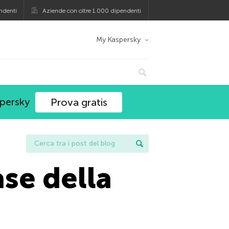
ndenti
Aziende con oltre 1.000 dipendenti
My Kaspersky
spersky
Prova gratis
ase della