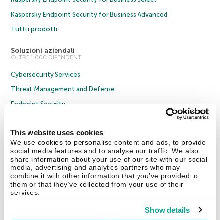
Kaspersky Endpoint Security for Business Advanced
Tutti i prodotti
Soluzioni aziendali
OLTRE 1.000 DIPENDENTI
Cybersecurity Services
Threat Management and Defense
Endpoint Security
Hybrid Cloud Security
This website uses cookies
Cybersecurity Training
We use cookies to personalise content and ads, to provide
Threat Intelligence
social media features and to analyse our traffic. We also
share information about your use of our site with our social
Tutte le soluzioni
media, advertising and analytics partners who may
combine it with other information that you’ve provided to
them or that they’ve collected from your use of their
services.
© 2026 AO Kaspersky Lab. Tutti i diritti riservati.
Informativa sulla privacy
Policy anticorruzione
Contratto di licenza B2C
Contratto di licenza B2B
Show details
Cookies