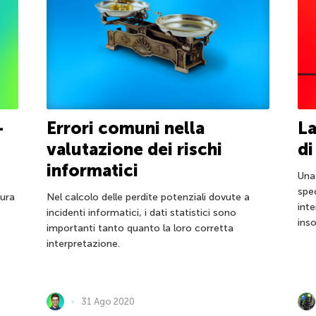
-
Errori comuni nella
L
valutazione dei rischi
di
informatici
Una
spe
tura
Nel calcolo delle perdite potenziali dovute a
int
incidenti informatici, i dati statistici sono
ins
importanti tanto quanto la loro corretta
interpretazione.
31 Ago 2020