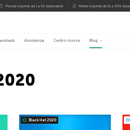
Piccole imprese da 1 a 50 dipendenti
Medie imprese da 51 a 999 dipe
persky
wnloads
Assistenza
Centro risorse
Blog
 2020
Black Hat 2020