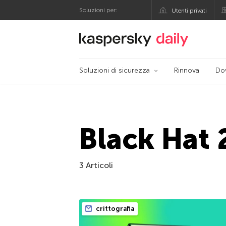
Soluzioni per:
Utenti privati
Blog ufficiale di Kas
Soluzioni di sicurezza
Rinnova
Do
Black Hat
3 Articoli
crittografia