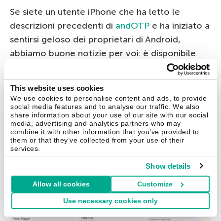
Se siete un utente iPhone che ha letto le
descrizioni precedenti di
andOTP
e ha iniziato a
sentirsi geloso dei proprietari di Android,
abbiamo buone notizie per voi: è disponibile
anche un’app di autenticazione all’avanguardia
per iOS. I creatori di OTP auth capiscono
This website uses cookies
chiaramente i problemi delle persone che
We use cookies to personalise content and ads, to provide
social media features and to analyse our traffic. We also
usano 2FA in molti servizi, quindi questa app
share information about your use of our site with our social
presenta un sistema di cartelle per organizzare
media, advertising and analytics partners who may
combine it with other information that you’ve provided to
la memorizzazione dei token.
them or that they’ve collected from your use of their
services.
Show details
Allow all cookies
Customize
Use necessary cookies only