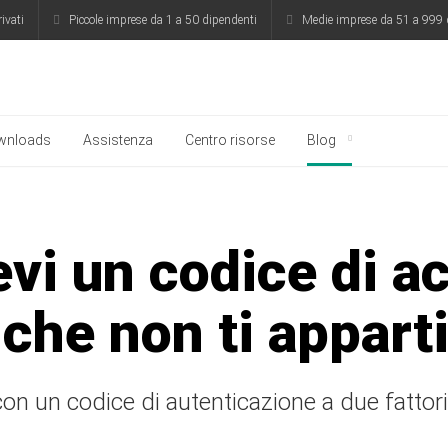
rivati
Piccole imprese da 1 a 50 dipendenti
Medie imprese da 51 a 999 
ersky
wnloads
Assistenza
Centro risorse
Blog
vi un codice di a
che non ti appart
on un codice di autenticazione a due fattori 