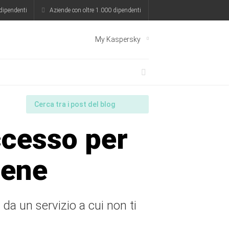
dipendenti
Aziende con oltre 1.000 dipendenti
My Kaspersky
ccesso per
iene
da un servizio a cui non ti