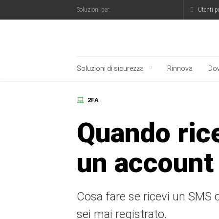
Utenti p
Soluzioni per:
Blog ufficiale di Kasp
Soluzioni di sicurezza
Rinnova
Do
2FA
Quando rice
un account 
Cosa fare se ricevi un SMS c
sei mai registrato.