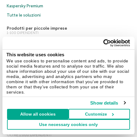
Kaspersky Premium
Tutte le soluzioni
Prodotti per piccole imprese
1-100 DIPENDENTI
Kaspersky Small Office Security
Kaspersky Endpoint Security Cloud
This website uses cookies
We use cookies to personalise content and ads, to provide
Tutti i prodotti
social media features and to analyse our traffic. We also
share information about your use of our site with our social
Prodotti per medie imprese
media, advertising and analytics partners who may
101-999 DIPENDENTI
combine it with other information that you’ve provided to
them or that they’ve collected from your use of their
Kaspersky Endpoint Security Cloud
services.
Kaspersky Endpoint Security for Business Select
Show details
Kaspersky Endpoint Security for Business Advanced
Allow all cookies
Customize
Tutti i prodotti
Use necessary cookies only
Soluzioni aziendali
OLTRE 1.000 DIPENDENTI