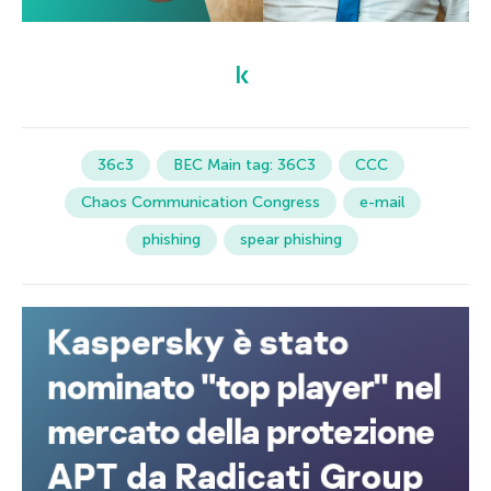
36c3
BEC Main tag: 36C3
CCC
Chaos Communication Congress
e-mail
phishing
spear phishing