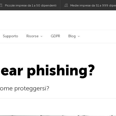
Piccole imprese da 1 a 50 dipendenti
Medie imprese da 51 a 999 dipe
persky
Supporto
Risorse
GDPR
Blog
pear phishing?
come proteggersi?