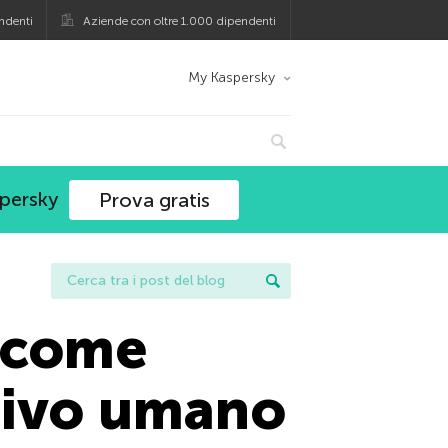
ndenti
Aziende con oltre 1.000 dipendenti
My Kaspersky
spersky
Prova gratis
o come
ativo umano