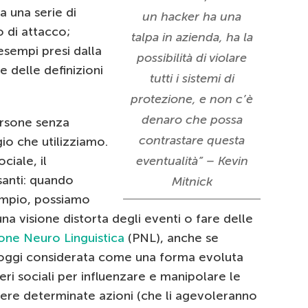
ta una serie di
un hacker ha una
o di attacco;
talpa in azienda, ha la
esempi presi dalla
possibilità di violare
e delle definizioni
tutti i sistemi di
protezione, e non c’è
denaro che possa
ersone senza
contrastare questa
io che utilizziamo.
ciale, il
eventualità” – Kevin
santi: quando
Mitnick
mpio, possiamo
una visione distorta degli eventi o fare delle
ne Neuro Linguistica
(PNL), anche se
è oggi considerata come una forma evoluta
eri sociali per influenzare e manipolare le
iere determinate azioni (che li agevoleranno