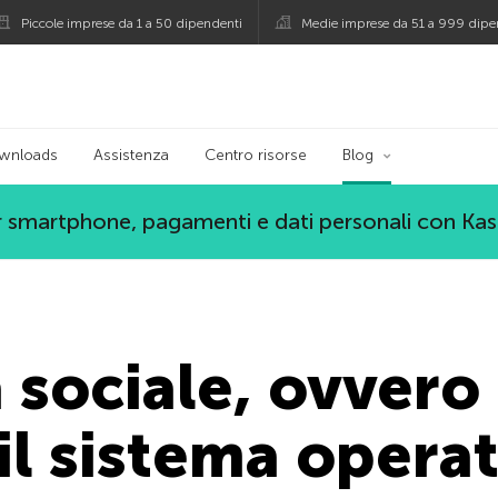
Piccole imprese da 1 a 50 dipendenti
Medie imprese da 51 a 999 dipe
persky
wnloads
Assistenza
Centro risorse
Blog
 smartphone, pagamenti e dati personali con Ka
 sociale, ovver
il sistema oper