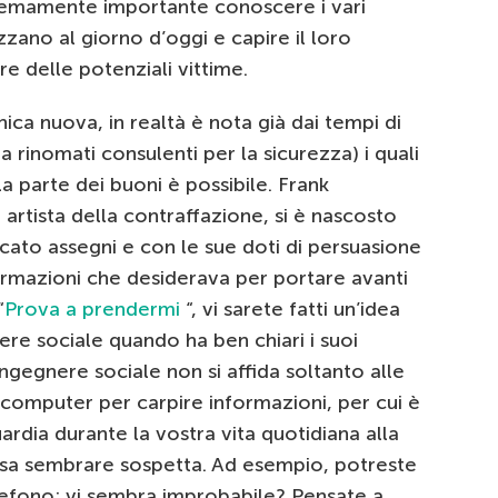
remamente importante conoscere i vari
izzano al giorno d’oggi e capire il loro
e delle potenziali vittime.
ica nuova, in realtà è nota già dai tempi di
 rinomati consulenti per la sicurezza) i quali
 parte dei buoni è possibile. Frank
artista della contraffazione, si è nascosto
ficato assegni e con le sue doti di persuasione
formazioni che desiderava per portare avanti
“
Prova a prendermi
“, vi sarete fatti un’idea
ere sociale quando ha ben chiari i suoi
ingegnere sociale non si affida soltanto alle
 computer per carpire informazioni, per cui è
ardia durante la vostra vita quotidiana alla
possa sembrare sospetta. Ad esempio, potreste
elefono; vi sembra improbabile? Pensate a