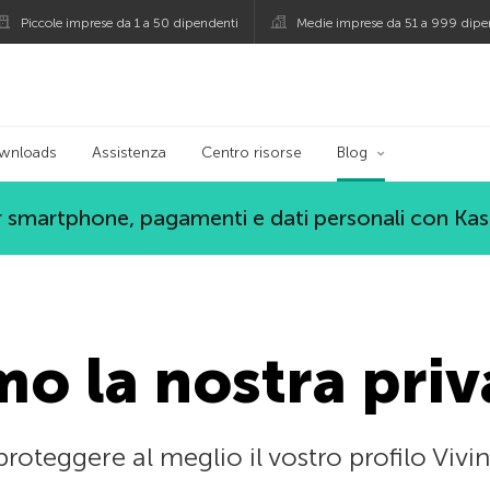
Piccole imprese da 1 a 50 dipendenti
Medie imprese da 51 a 999 dipe
persky
wnloads
Assistenza
Centro risorse
Blog
 smartphone, pagamenti e dati personali con Ka
o la nostra priv
oteggere al meglio il vostro profilo Vivin