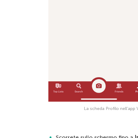
La scheda Profilo nell’app V
Scorrete sullo schermo fino a
I