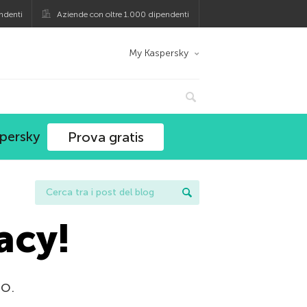
ndenti
Aziende con oltre 1.000 dipendenti
My Kaspersky
spersky
Prova gratis
acy!
o.