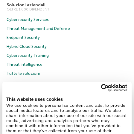
Soluzioni aziendali
OLTRE 1.000 DIPENDENTI
Cybersecurity Services
Threat Management and Defense
Endpoint Security
Hybrid Cloud Security
Cybersecurity Training
Threat Intelligence
Tutte le soluzioni
© 2026 AO Kaspersky Lab. Tutti i diritti riservati.
Informativa sulla privacy
Policy anticorruzione
Contratto di licenza B2C
Contratto di licenza B2B
This website uses cookies
Cookies
We use cookies to personalise content and ads, to provide
social media features and to analyse our traffic. We also
share information about your use of our site with our social
Contatti
Chi siamo
Partner
Blog
Centro risorse
Comunicati stampa
media, advertising and analytics partners who may
combine it with other information that you’ve provided to
them or that they’ve collected from your use of their
Securelist
Eugene Personal Blog
Encyclopedia