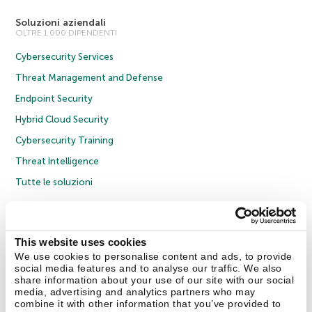
Soluzioni aziendali
OLTRE 1.000 DIPENDENTI
Cybersecurity Services
Threat Management and Defense
Endpoint Security
Hybrid Cloud Security
Cybersecurity Training
Threat Intelligence
Tutte le soluzioni
© 2026 AO Kaspersky Lab. Tutti i diritti riservati.
Informativa sulla privacy
Policy anticorruzione
Contratto di licenza B2C
Contratto di licenza B2B
This website uses cookies
Cookies
We use cookies to personalise content and ads, to provide
social media features and to analyse our traffic. We also
share information about your use of our site with our social
Contatti
Chi siamo
Partner
Blog
Centro risorse
Comunicati stampa
media, advertising and analytics partners who may
combine it with other information that you’ve provided to