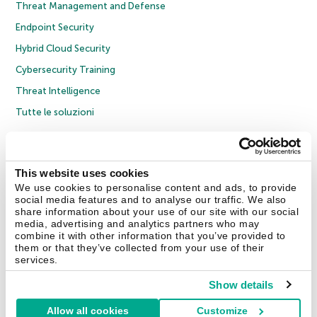
Threat Management and Defense
Endpoint Security
Hybrid Cloud Security
Cybersecurity Training
Threat Intelligence
Tutte le soluzioni
© 2026 AO Kaspersky Lab. Tutti i diritti riservati.
Informativa sulla privacy
Policy anticorruzione
Contratto di licenza B2C
Contratto di licenza B2B
This website uses cookies
Cookies
We use cookies to personalise content and ads, to provide
social media features and to analyse our traffic. We also
share information about your use of our site with our social
Contatti
Chi siamo
Partner
Blog
Centro risorse
Comunicati stampa
media, advertising and analytics partners who may
combine it with other information that you’ve provided to
them or that they’ve collected from your use of their
Securelist
Eugene Personal Blog
Encyclopedia
services.
Show details
Allow all cookies
Customize