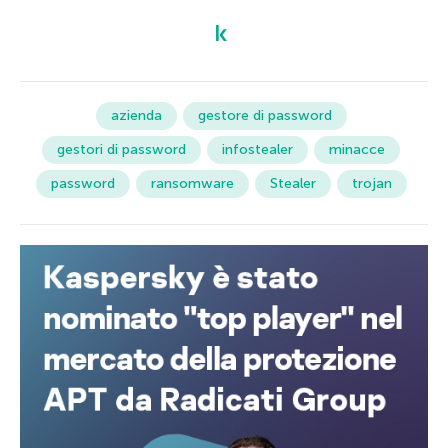
azienda
gestore di password
gestori di password
infostealer
minacce
password
ransomware
Stealer
trojan